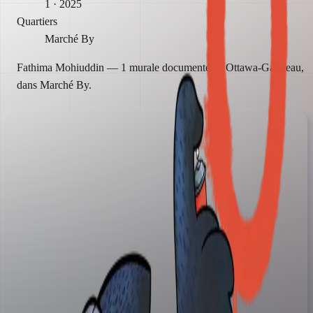
1
· 2025
Quartiers
Marché By
Fathima Mohiuddin — 1 murale documentée à Ottawa-Gatineau,
dans Marché By.
Carte
Murales
Artistes
Histoires
À propos
Ajouter une murale