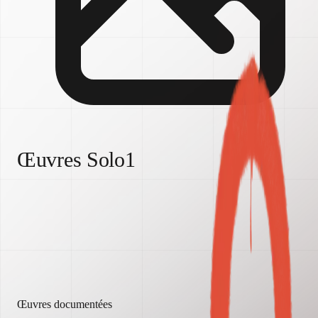
Œuvres Solo
1
Peinture murale du hall Simard
Par
Fathima Mohiuddin
Année
2025
Zone
Marché By
Œuvres documentées