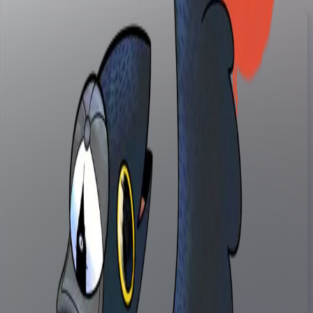
Carte
Murales
Artistes
Histoires
À propos
Ajouter une murale
Archives
Répertoire
Éthique et droits des artistes