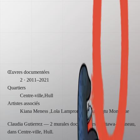
Année
2021
Zone
Hull
Mur des morses
Par
Claudia Gutierrez + Sabrina Taqtu Montague + Lola Lampron
Année
2011
Zone
Centre-ville
Œuvres documentées
2
· 2011–2021
Quartiers
Centre-ville
,
Hull
Artistes associés
Kiana Meness
,
Lola Lampron
,
Sabrina Taqtu Montague
Claudia Gutierrez — 2 murales documentées à Ottawa-Gatineau,
dans Centre-ville, Hull.