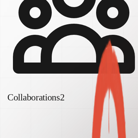
Collaborations
2
Nous sommes des graines
Par
Claudia Gutierrez + Kiana Meness